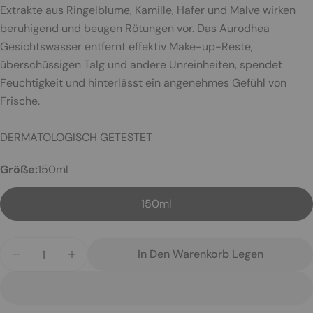
Ihr
Extrakte aus Ringelblume, Kamille, Hafer und Malve wirken
Name
beruhigend und beugen Rötungen vor. Das Aurodhea
Deine
Gesichtswasser entfernt effektiv Make-up-Reste,
E-
überschüssigen Talg und andere Unreinheiten, spendet
Mail
Dein
Feuchtigkeit und hinterlässt ein angenehmes Gefühl von
Telefon
Frische.
Ihre
Nachricht
DERMATOLOGISCH GETESTET
Größe:
150ml
Die mit * gekennzeichneten Felder sind Pflichtfelder.
150ml
Frage Senden
Menge
In Den Warenkorb Legen
Menge Für Gesichtswasser Für Sehr Empfindliche 
Menge Für Gesichtswasser Für Sehr Emp