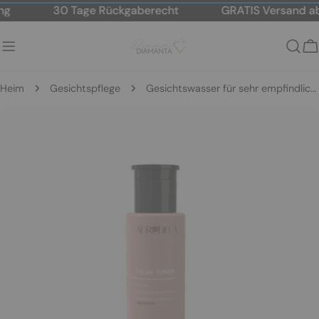
Zum
g
30 Tage Rückgaberecht
GRATIS Versand ab
Inhalt
springen
W
Heim
Gesichtspflege
Gesichtswasser für sehr empfindliche Haut
Springe
zu
den
Produktinformationen
Öffnen Sie das Medium 0 im Modalmodus